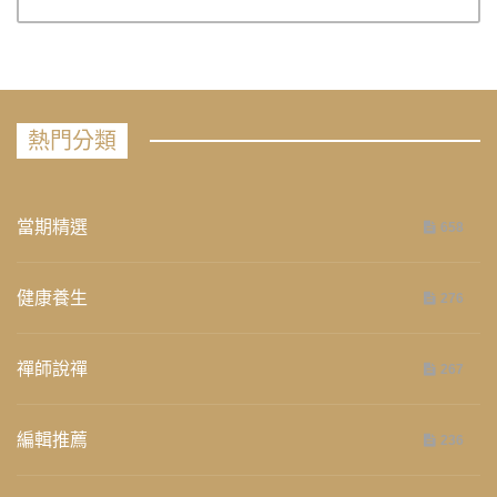
熱門分類
當期精選
658
健康養生
276
禪師說禪
267
編輯推薦
236