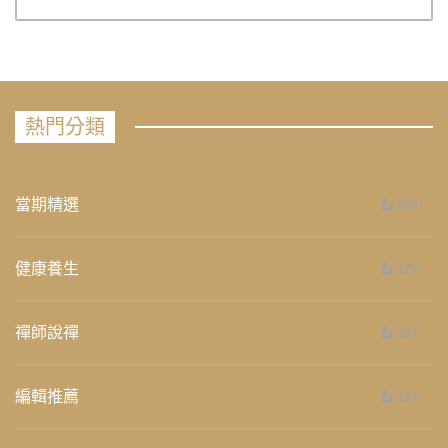
熱門分類
當期精選
658
健康養生
276
禪師說禪
267
編輯推薦
236