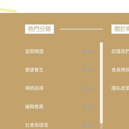
熱門分類
關於
當期精選
認識我
658
健康養生
會員條
276
禪師說禪
隱私政
267
編輯推薦
236
社會與環境
235