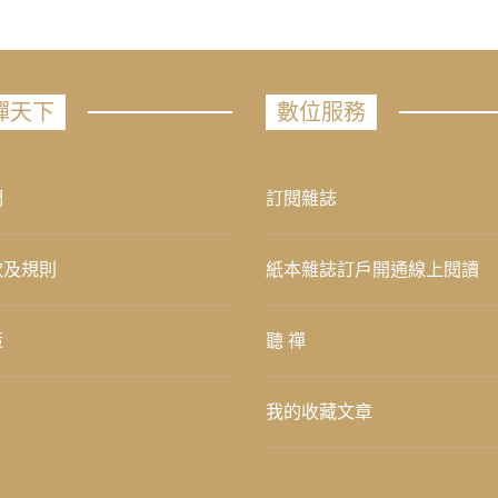
禪天下
數位服務
們
訂閱雜誌
款及規則
紙本雜誌訂戶開通線上閱讀
策
聽 禪
我的收藏文章