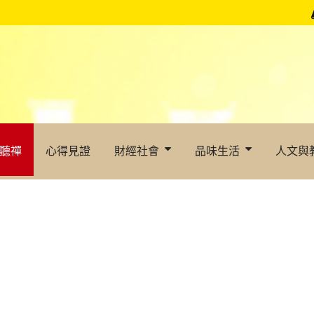
聽禪
心得見證
財經社會
品味生活
人文與