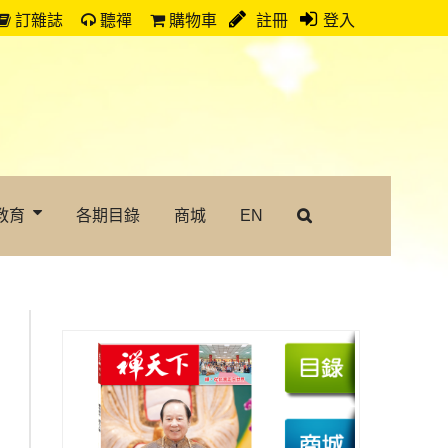
訂雜誌
聽禪
購物車
註冊
登入
教育
各期目錄
商城
EN