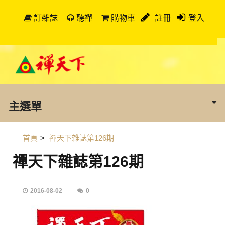
訂雜誌
聽禪
購物車
註冊
登入
主選單
首頁
>
禪天下雜誌第126期
禪天下雜誌第126期
2016-08-02
0