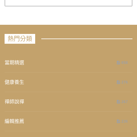
熱門分類
當期精選
658
健康養生
276
禪師說禪
267
編輯推薦
236