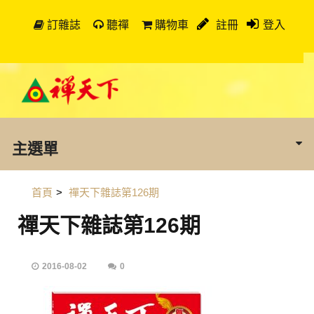
訂雜誌
聽禪
購物車
註冊
登入
主選單
首頁
>
禪天下雜誌第126期
禪天下雜誌第126期
2016-08-02
0