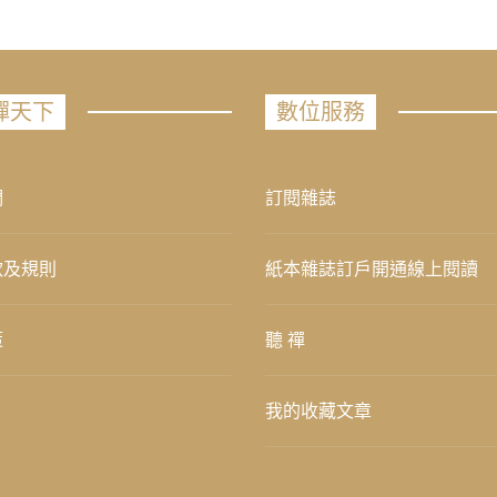
禪天下
數位服務
們
訂閱雜誌
款及規則
紙本雜誌訂戶開通線上閱讀
策
聽 禪
我的收藏文章