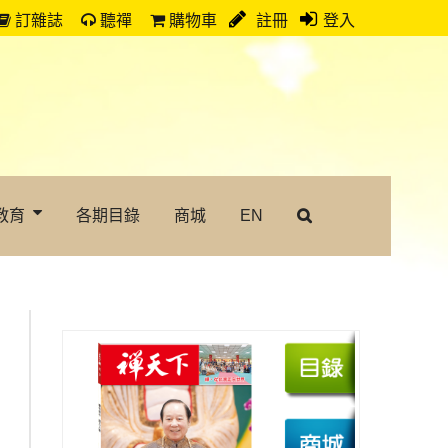
訂雜誌
聽禪
購物車
註冊
登入
教育
各期目錄
商城
EN