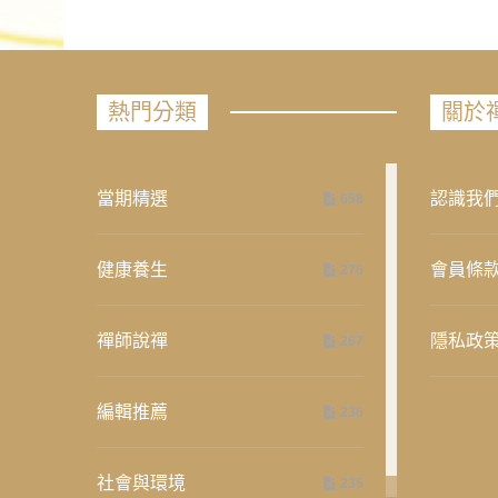
熱門分類
關於
當期精選
認識我
658
健康養生
會員條
276
禪師說禪
隱私政
267
編輯推薦
236
社會與環境
235