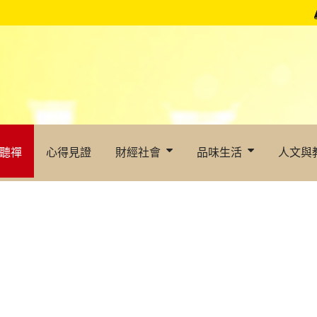
聽禪
心得見證
財經社會
品味生活
人文與