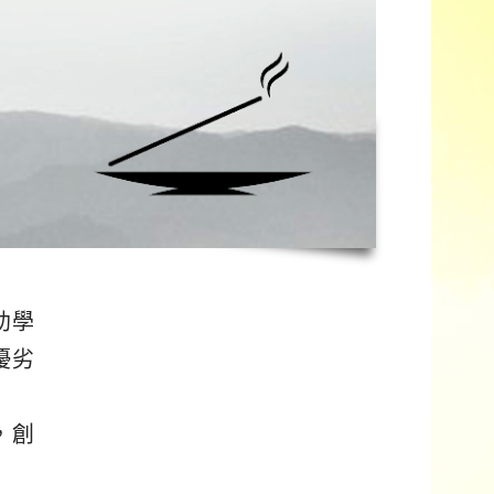
助學
優劣
，創
。