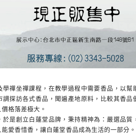
及學禪坐禪課程，在教學過程中需要香品，以幫
市調探訪各式香品，聞遍產地原料，比較其香品
且價格落差極大。
，於是創立白蓮堂品牌，秉持精神為：嚴選品質
人能愛香惜香，讓白蓮堂香品成為生活的一部分