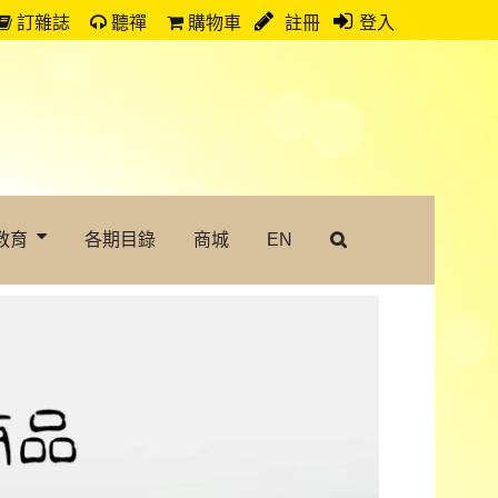
訂雜誌
聽禪
購物車
註冊
登入
教育
各期目錄
商城
EN