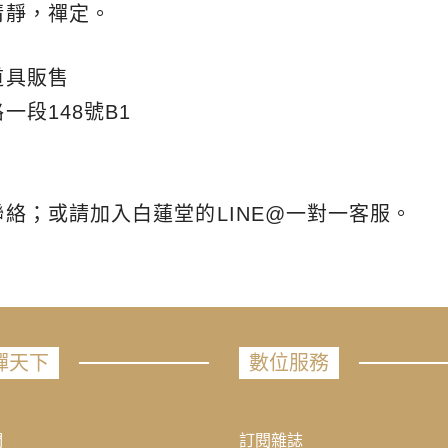
清靜，禪定。
道具販售
段148號B1
絡；或請加入白蓮堂的LINE@一對一客服。
禪天下
數位服務
們
訂閱雜誌