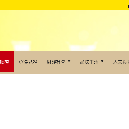
聽禪
心得見證
財經社會
品味生活
人文與