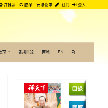
訂雜誌
聽禪
購物車
註冊
登入
教育
各期目錄
商城
EN