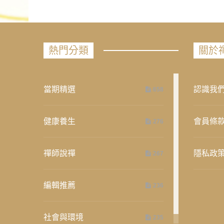
熱門分類
關於
當期精選
認識我
658
健康養生
會員條
276
禪師說禪
隱私政
267
編輯推薦
236
社會與環境
235