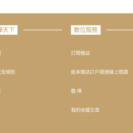
禪天下
數位服務
們
訂閱雜誌
款及規則
紙本雜誌訂戶開通線上閱讀
策
聽 禪
我的收藏文章