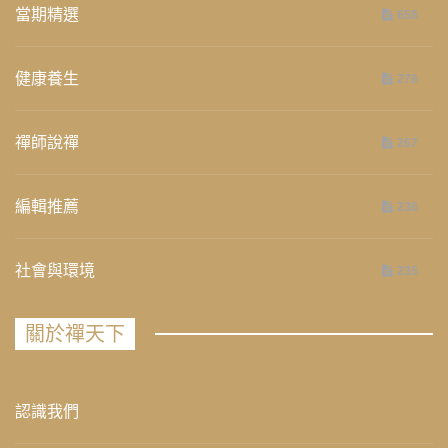
當期精選
658
健康養生
276
禪師說禪
267
編輯推薦
236
社會與環境
235
關於禪天下
認識我們