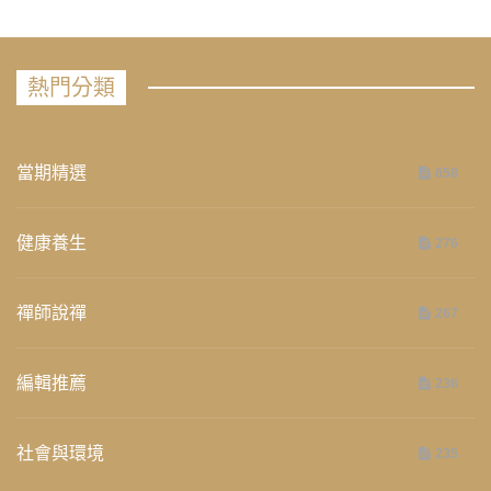
熱門分類
當期精選
658
健康養生
276
禪師說禪
267
編輯推薦
236
社會與環境
235