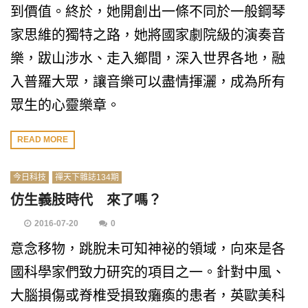
到價值。終於，她開創出一條不同於一般鋼琴
家思維的獨特之路，她將國家劇院級的演奏音
樂，跋山涉水、走入鄉間，深入世界各地，融
入普羅大眾，讓音樂可以盡情揮灑，成為所有
眾生的心靈樂章。
READ MORE
今日科技
禪天下雜誌134期
仿生義肢時代 來了嗎？
2016-07-20
0
意念移物，跳脫未可知神祕的領域，向來是各
國科學家們致力研究的項目之一。針對中風、
大腦損傷或脊椎受損致癱瘓的患者，英歐美科