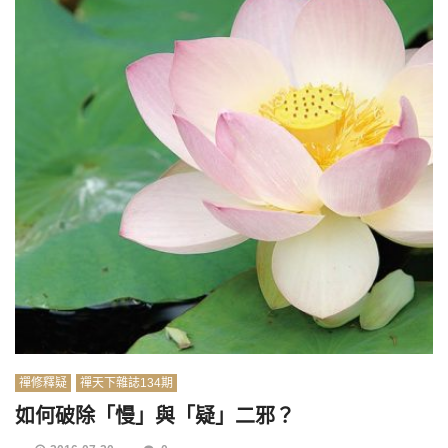
禪修釋疑
禪天下雜誌134期
如何破除「慢」與「疑」二邪？