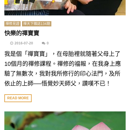
禪修見證
禪天下雜誌134期
快樂的禪寶寶
2016-07-20
0
我是個「禪寶寶」，在母胎裡就隨著父母上了
10個月的禪修課程。禪修的福報，在我身上應
驗了無數次，我對我所修行的印心法門，及所
依止的上師──悟覺妙天師父，讚嘆不已！
READ MORE