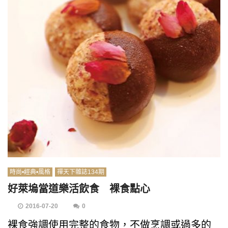
時尚•經典•風格
禪天下雜誌134期
好萊塢當道樂活飲食 裸食點心
2016-07-20
0
裸食強調使用完整的食物，不做烹調或過多的