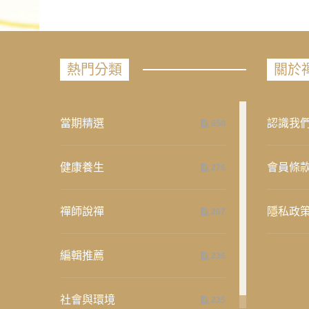
熱門分類
關於
當期精選
認識我
658
健康養生
會員條
276
禪師說禪
隱私政
267
編輯推薦
236
社會與環境
235