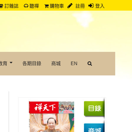
訂雜誌
聽禪
購物車
註冊
登入
教育
各期目錄
商城
EN