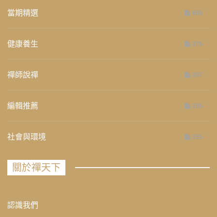
當期精選
658
健康養生
276
禪師說禪
267
編輯推薦
236
社會與環境
235
關於禪天下
認識我們