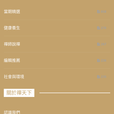
當期精選
658
健康養生
276
禪師說禪
267
編輯推薦
236
社會與環境
235
關於禪天下
認識我們