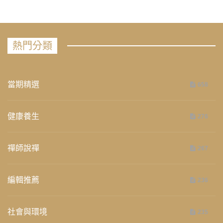
熱門分類
當期精選
658
健康養生
276
禪師說禪
267
編輯推薦
236
社會與環境
235