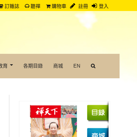
訂雜誌
聽禪
購物車
註冊
登入
教育
各期目錄
商城
EN