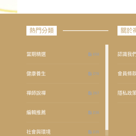
熱門分類
關於
當期精選
認識我
658
健康養生
會員條
276
禪師說禪
隱私政
267
編輯推薦
236
社會與環境
235