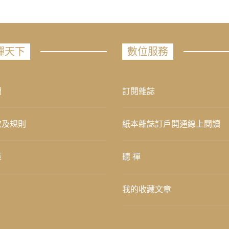
禪天下
數位服務
們
訂閱雜誌
款及規則
紙本雜誌訂戶開通線上閱讀
策
聽 禪
我的收藏文章