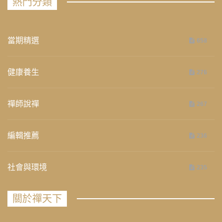
熱門分類
當期精選
658
健康養生
276
禪師說禪
267
編輯推薦
236
社會與環境
235
關於禪天下