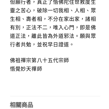
但願行者，真正了悟佛陀住世救度生
靈之苦心，破除一切我相、人相、眾
生相、壽者相，不分在家出家，諸相
有別，正法不二，唯入心門，即是佛
道正法，離此皆為外道邪法。願與眾
行者共勉，並祝早日證道。
佛祖禪宗第八十五代宗師
悟覺妙天禪師
相關商品