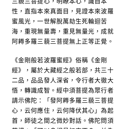
三藐三菩提心，明瞭本心，識自本
性，直指本來真面目，見證本來波羅
蜜風光，一世解脫萬劫生死輪迴苦
海，重現無量壽，重見無量光，成就
阿耨多羅三藐三菩提無上正等正覺。
《金剛般若波羅蜜經》俗稱《金剛
經》，屬於大藏經之般若部，共三十
二品，品品發人深省，令行者大徹大
悟，轉識成智。經中須菩提為眾行者
請示佛陀：「發阿耨多羅三藐三菩提
心，云何應住，云何降伏其心」為起
首，師徒之間之微妙對話。佛陀問須