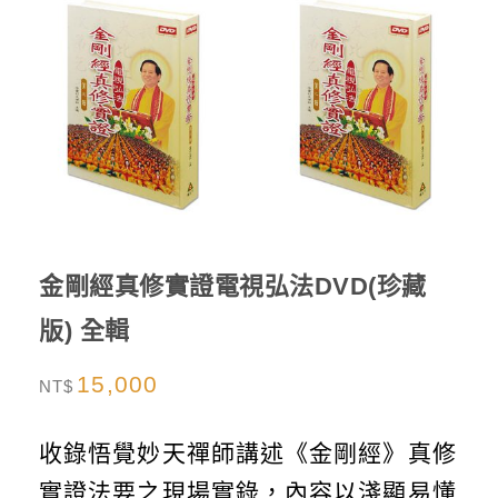
金剛經真修實證電視弘法DVD(珍藏
版) 全輯
15,000
NT$
收錄悟覺妙天禪師講述《金剛經》真修
實證法要之現場實錄，內容以淺顯易懂