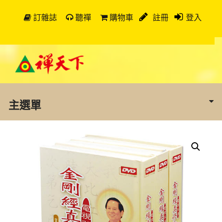
訂雜誌
聽禪
購物車
註冊
登入
主選單