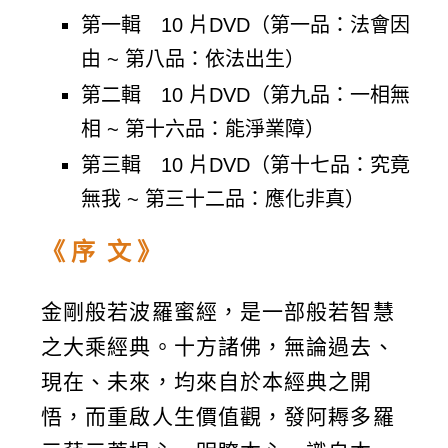
法
第一輯 10 片DVD（第一品：法會因
DVD(珍
由 ~ 第八品：依法出生）
藏
第二輯 10 片DVD（第九品：一相無
版)
相 ~ 第十六品：能淨業障）
全
第三輯 10 片DVD（第十七品：究竟
輯
無我 ~ 第三十二品：應化非真）
數
量
《 序 文 》
金剛般若波羅蜜經，是一部般若智慧
之大乘經典。十方諸佛，無論過去、
現在、未來，均來自於本經典之開
悟，而重啟人生價值觀，發阿耨多羅