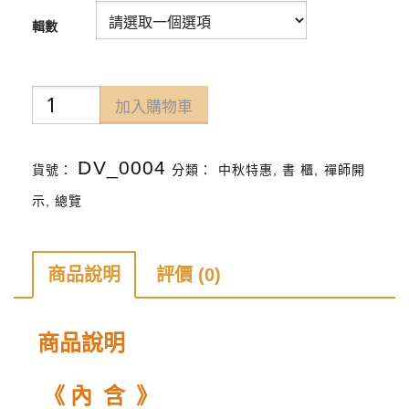
輯數
金
加入購物車
剛
經
DV_0004
貨號：
分類：
中秋特惠
,
書 櫃
,
禪師開
真
示
,
總覽
修
實
商品說明
評價 (0)
證
電
商品說明
視
弘
《 內 含 》