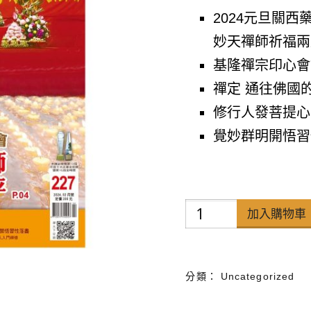
2024元旦關
妙天禪師祈福兩
基隆禪宗印心會
禪定 通往佛國
修行人發菩提心
覺妙群明開悟習
禪
加入購物車
天
下
分類：
Uncategorized
雜
誌