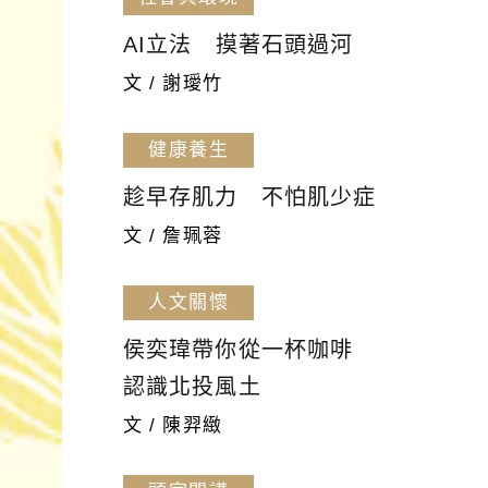
AI立法 摸著石頭過河
文 / 謝璦竹
健康養生
趁早存肌力 不怕肌少症
文 / 詹珮蓉
人文關懷
侯奕瑋帶你從一杯咖啡
認識北投風土
文 / 陳羿緻