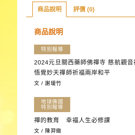
商品說明
評價 (0)
商品說明
特別報導
2024元旦關西藥師佛禪寺 慈航觀
悟覺妙天禪師祈福兩岸和平
文 / 謝璦竹
地球佛國
特別報導
禪的教育 幸福人生必修課
文 / 陳羿緻