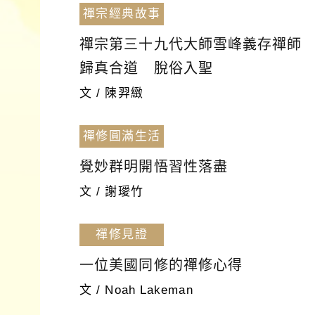
禪宗經典故事
禪宗第三十九代大師雪峰義存禪師
歸真合道 脫俗入聖
文 / 陳羿緻
禪修圓滿生活
覺妙群明開悟習性落盡
文 / 謝璦竹
禪修見證
一位美國同修的禪修心得
文 / Noah Lakeman