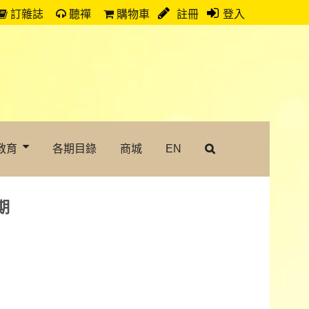
訂雜誌
聽禪
購物車
註冊
登入
教育
各期目錄
商城
EN
期