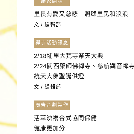
頭家開講
里長有愛又慈悲 照顧里民和浪浪
文 / 編輯部
禪寺活動訊息
2/18埔里大梵寺祭天大典
2/24關西藥師佛禪寺、慈航觀音禪
統天大佛聖誕供燈
文 / 編輯部
廣告企劃製作
活萃泱複合式協同保健
健康更加分