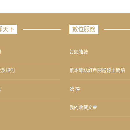
禪天下
數位服務
們
訂閱雜誌
款及規則
紙本雜誌訂戶開通線上閱讀
策
聽 禪
我的收藏文章