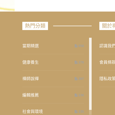
熱門分類
關於
當期精選
認識我
658
健康養生
會員條
276
禪師說禪
隱私政
267
編輯推薦
236
社會與環境
235