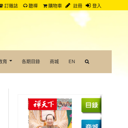
訂雜誌
聽禪
購物車
註冊
登入
教育
各期目錄
商城
EN