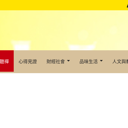
聽禪
心得見證
財經社會
品味生活
人文與