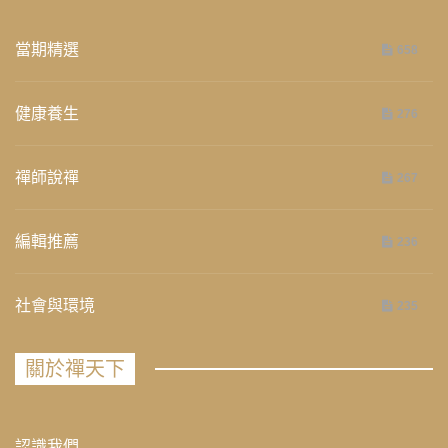
當期精選
658
健康養生
276
禪師說禪
267
編輯推薦
236
社會與環境
235
關於禪天下
認識我們