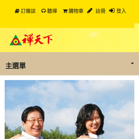
訂雜誌
聽禪
購物車
註冊
登入
主選單