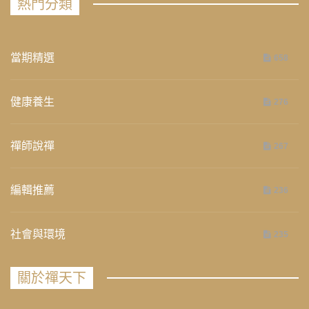
熱門分類
當期精選
658
健康養生
276
禪師說禪
267
編輯推薦
236
社會與環境
235
關於禪天下