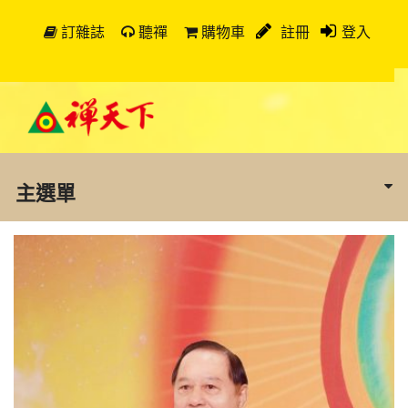
訂雜誌
聽禪
購物車
註冊
登入
主選單