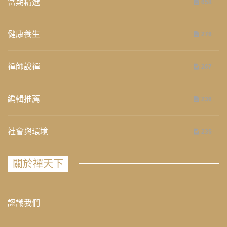
當期精選
658
健康養生
276
禪師說禪
267
編輯推薦
236
社會與環境
235
關於禪天下
認識我們