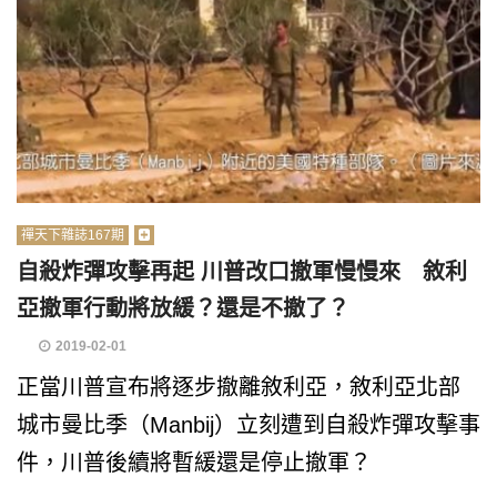
禪天下雜誌167期
自殺炸彈攻擊再起 川普改口撤軍慢慢來 敘利
亞撤軍行動將放緩？還是不撤了？
2019-02-01
正當川普宣布將逐步撤離敘利亞，敘利亞北部
城市曼比季（Manbij）立刻遭到自殺炸彈攻擊事
件，川普後續將暫緩還是停止撤軍？