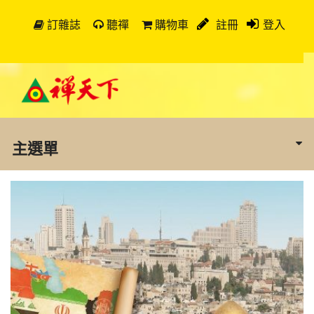
訂雜誌
聽禪
購物車
註冊
登入
主選單