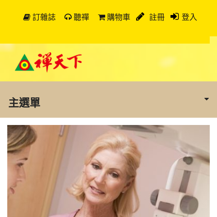
訂雜誌
聽禪
購物車
註冊
登入
主選單