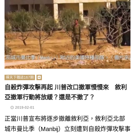
禪天下雜誌167期
自殺炸彈攻擊再起 川普改口撤軍慢慢來 敘利
亞撤軍行動將放緩？還是不撤了？
2019-02-01
正當川普宣布將逐步撤離敘利亞，敘利亞北部
城市曼比季（Manbij）立刻遭到自殺炸彈攻擊事