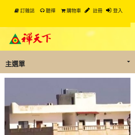
訂雜誌
聽禪
購物車
註冊
登入
主選單