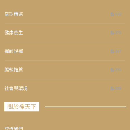
當期精選
658
健康養生
276
禪師說禪
267
編輯推薦
236
社會與環境
235
關於禪天下
認識我們