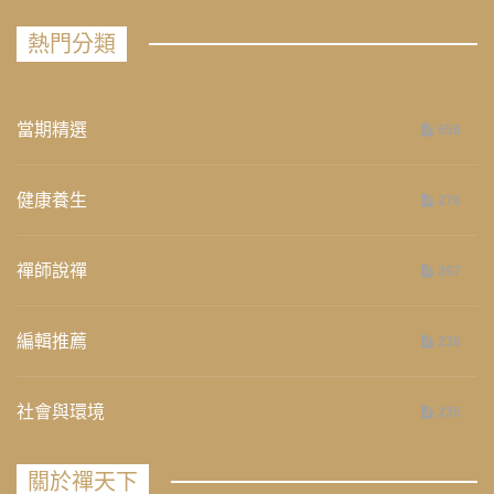
熱門分類
當期精選
658
健康養生
276
禪師說禪
267
編輯推薦
236
社會與環境
235
關於禪天下