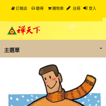
訂雜誌
聽禪
購物車
註冊
登入
主選單