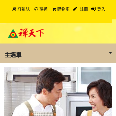
訂雜誌
聽禪
購物車
註冊
登入
主選單