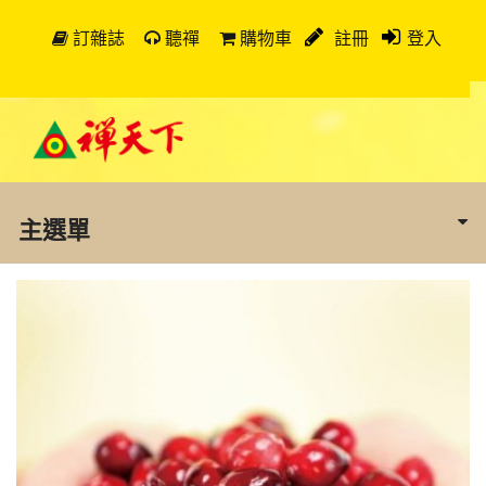
訂雜誌
聽禪
購物車
註冊
登入
主選單