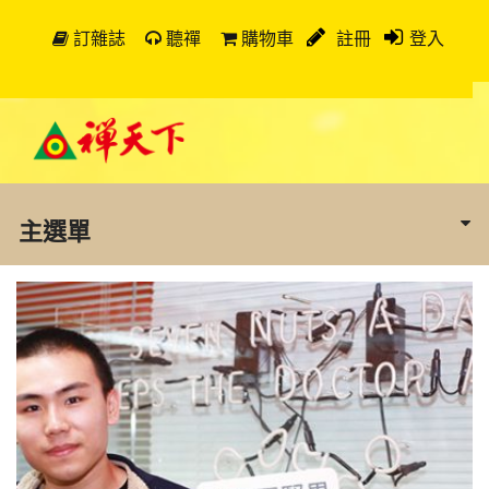
訂雜誌
聽禪
購物車
註冊
登入
主選單