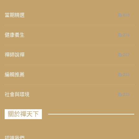
當期精選
658
健康養生
276
禪師說禪
267
編輯推薦
236
社會與環境
235
關於禪天下
認識我們