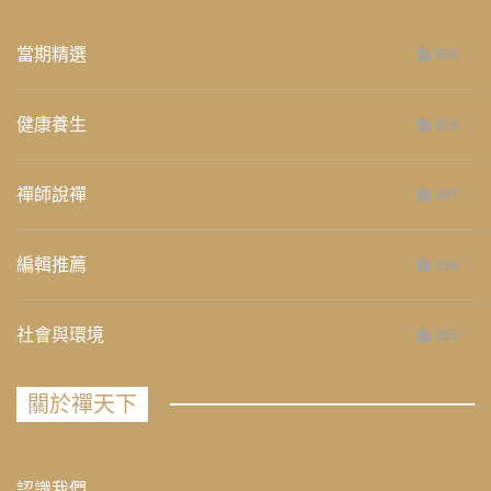
當期精選
658
健康養生
276
禪師說禪
267
編輯推薦
236
社會與環境
235
關於禪天下
認識我們