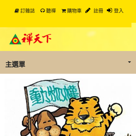
訂雜誌
聽禪
購物車
註冊
登入
主選單