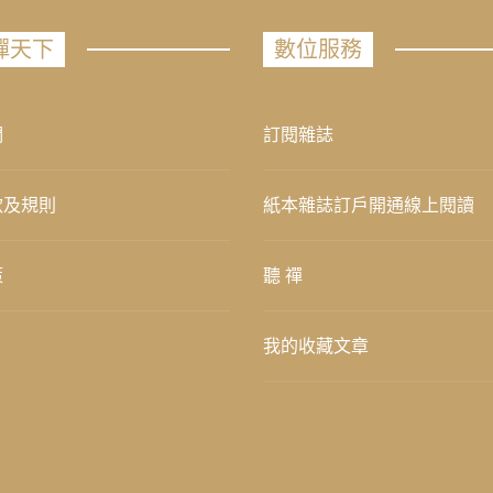
禪天下
數位服務
們
訂閱雜誌
款及規則
紙本雜誌訂戶開通線上閱讀
策
聽 禪
我的收藏文章