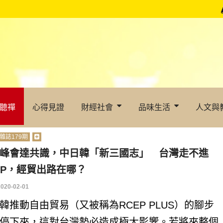
聽禪
心得見證
財經社會
品味生活
人文與
雜誌179期
峰會達共識，中日韓「新三國志」 台灣走不進
EP，經貿出路在哪？
2020-02-01
韓推動自由貿易（又被稱為RCEP PLUS）的腳步
停下來，這對台灣勢必造成極大影響。若將來整個