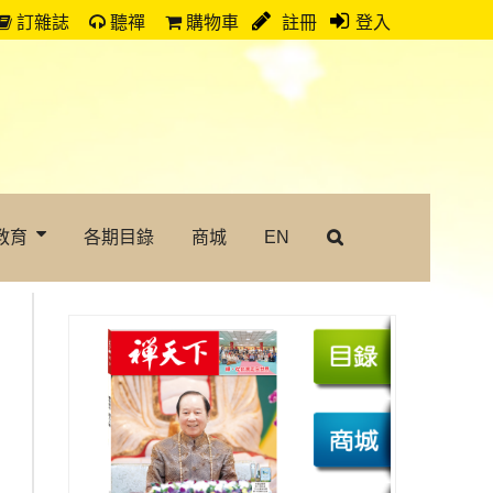
訂雜誌
聽禪
購物車
註冊
登入
教育
各期目錄
商城
EN