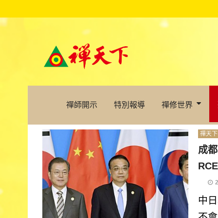
禪師開示
特別報導
禪修世界
禪天下
成都
RC
中日
不會