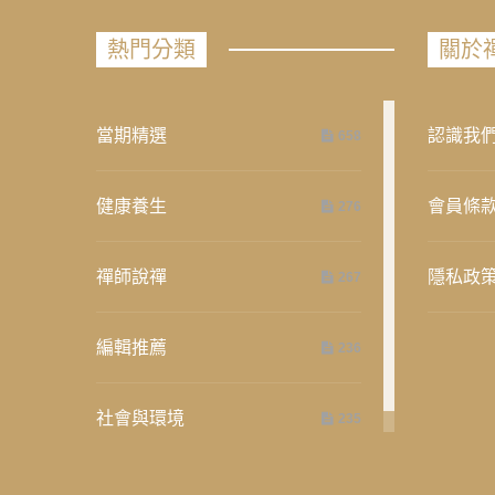
熱門分類
關於
當期精選
認識我
658
健康養生
會員條
276
禪師說禪
隱私政
267
編輯推薦
236
社會與環境
235