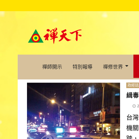
禪師開示
特別報導
禪修世界
政經話
緝毒
台灣
機關
踏，