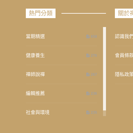
熱門分類
關於
當期精選
認識我
658
健康養生
會員條
276
禪師說禪
隱私政
267
編輯推薦
236
社會與環境
235