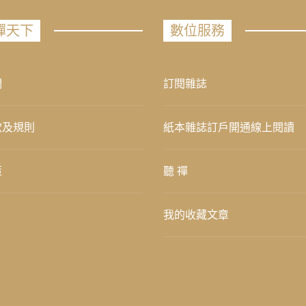
禪天下
數位服務
們
訂閱雜誌
款及規則
紙本雜誌訂戶開通線上閱讀
策
聽 禪
我的收藏文章