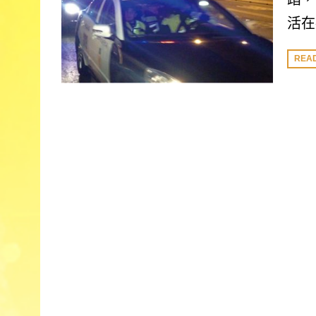
活在
REA