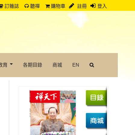
訂雜誌
聽禪
購物車
註冊
登入
教育
各期目錄
商城
EN