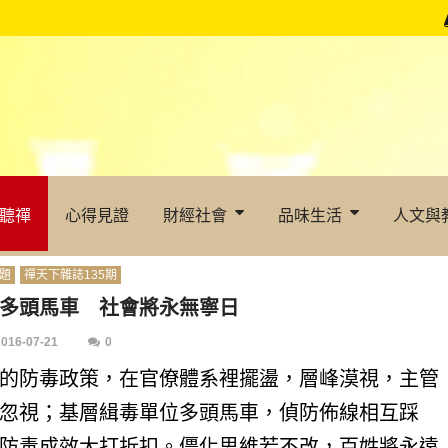
聽禪
心得見證
財經社會
品味生活
人文與
題
禪天下雜誌135期
多頭馬車 社會將永無寧日
2016-07-21
0
的防毒政策，在官僚體系裡擺盪，層峰漠視，主管
忽視；基層緝毒單位多頭馬車，偵防佈線相互踩
防毒成效大打折扣。僵化思維若不改，百姓將永遠