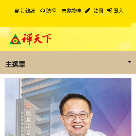
訂雜誌
聽禪
購物車
註冊
登入
主選單