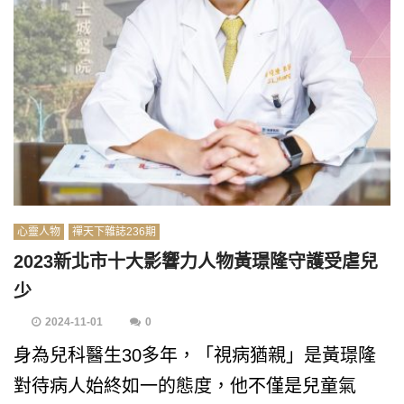
心靈人物
禪天下雜誌236期
2023新北市十大影響力人物黃璟隆守護受虐兒
少
2024-11-01
0
身為兒科醫生30多年，「視病猶親」是黃璟隆
對待病人始終如一的態度，他不僅是兒童氣