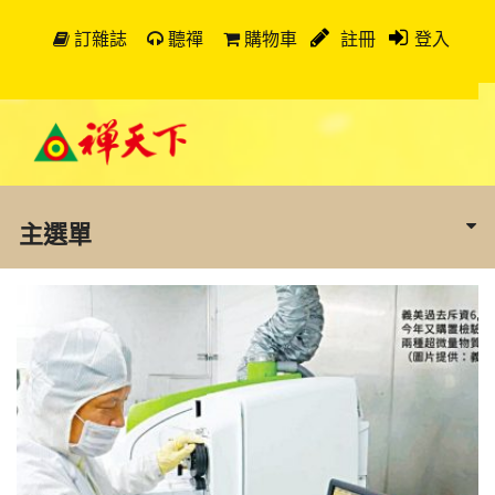
訂雜誌
聽禪
購物車
註冊
登入
主選單