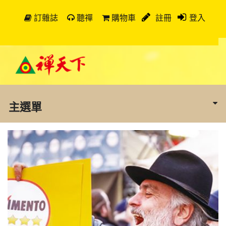
訂雜誌
聽禪
購物車
註冊
登入
主選單