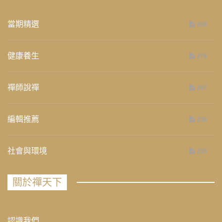
當期精選
658
健康養生
276
禪師說禪
267
編輯推薦
236
社會與環境
235
關於禪天下
認識我們