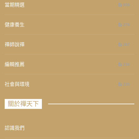
當期精選
658
健康養生
276
禪師說禪
267
編輯推薦
236
社會與環境
235
關於禪天下
認識我們