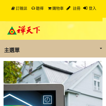
訂雜誌
聽禪
購物車
註冊
登入
主選單