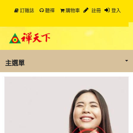
訂雜誌
聽禪
購物車
註冊
登入
主選單