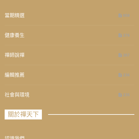
當期精選
658
健康養生
276
禪師說禪
267
編輯推薦
236
社會與環境
235
關於禪天下
認識我們