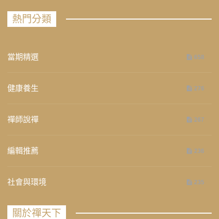
熱門分類
當期精選
658
健康養生
276
禪師說禪
267
編輯推薦
236
社會與環境
235
關於禪天下