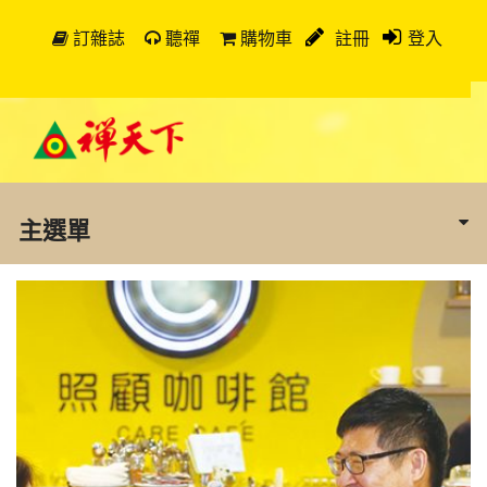
訂雜誌
聽禪
購物車
註冊
登入
主選單