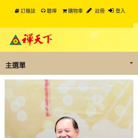
訂雜誌
聽禪
購物車
註冊
登入
主選單