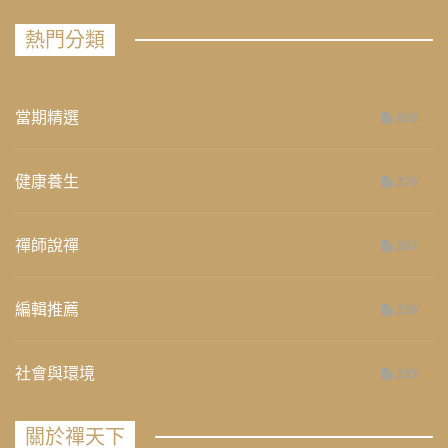
熱門分類
當期精選
658
健康養生
276
禪師說禪
267
編輯推薦
236
社會與環境
235
關於禪天下