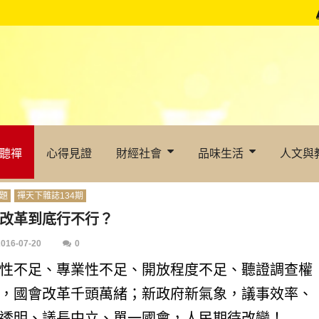
聽禪
心得見證
財經社會
品味生活
人文與
題
禪天下雜誌134期
改革到底行不行？
2016-07-20
0
性不足、專業性不足、開放程度不足、聽證調查權
，國會改革千頭萬緒；新政府新氣象，議事效率、
透明、議長中立、單一國會，人民期待改變！