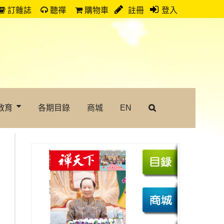
訂雜誌
聽禪
購物車
註冊
登入
教育
各期目錄
商城
EN