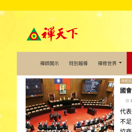
禪師開示
特別報導
禪修世界
政經話
國會
代表
不足
協商