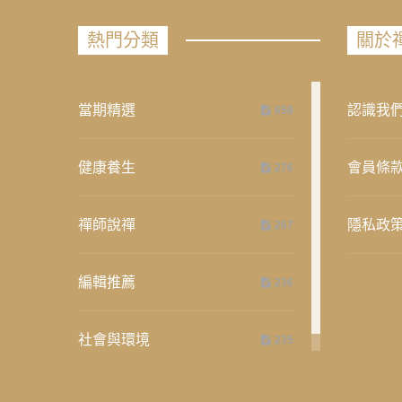
熱門分類
關於
當期精選
認識我
658
健康養生
會員條
276
禪師說禪
隱私政
267
編輯推薦
236
社會與環境
235