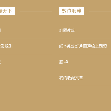
禪天下
數位服務
們
訂閱雜誌
款及規則
紙本雜誌訂戶開通線上閱讀
策
聽 禪
我的收藏文章