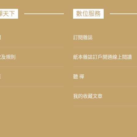
禪天下
數位服務
們
訂閱雜誌
款及規則
紙本雜誌訂戶開通線上閱讀
策
聽 禪
我的收藏文章