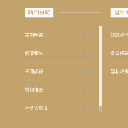
熱門分類
關於
當期精選
認識我
658
健康養生
會員條
276
禪師說禪
隱私政
267
編輯推薦
236
社會與環境
235