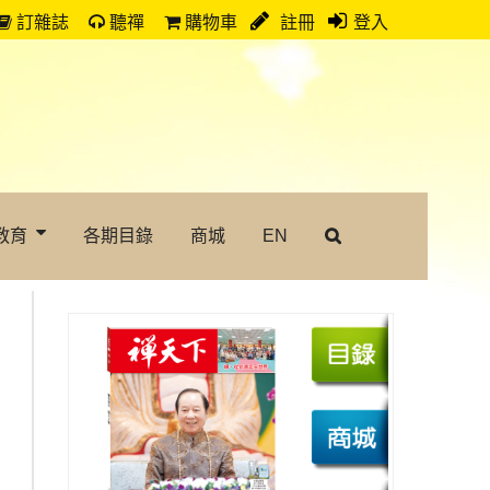
訂雜誌
聽禪
購物車
註冊
登入
教育
各期目錄
商城
EN