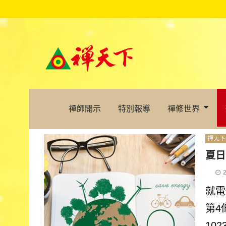
禪師開示
特別報導
禪修世界
禪天下
夏日
就電
第4
10