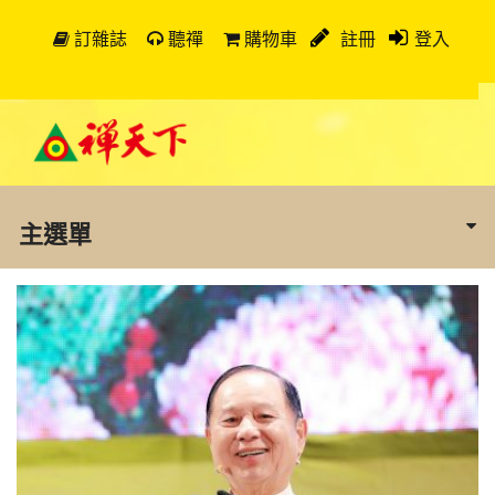
訂雜誌
聽禪
購物車
註冊
登入
主選單