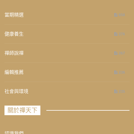
當期精選
658
健康養生
276
禪師說禪
267
編輯推薦
236
社會與環境
235
關於禪天下
認識我們