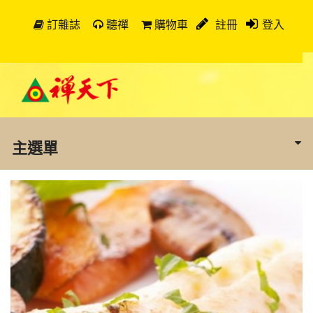
訂雜誌
聽禪
購物車
註冊
登入
主選單