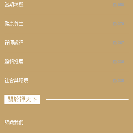
當期精選
658
健康養生
276
禪師說禪
267
編輯推薦
236
社會與環境
235
關於禪天下
認識我們