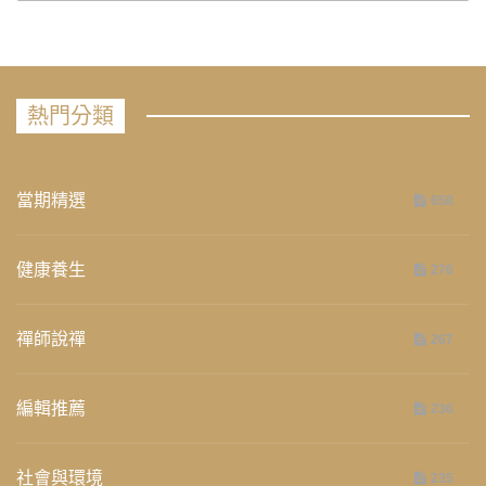
熱門分類
當期精選
658
健康養生
276
禪師說禪
267
編輯推薦
236
社會與環境
235