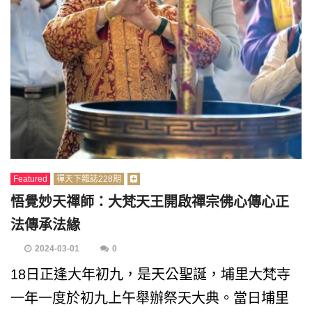
Featured
禪天下雜誌228期
悟覺妙天禪師：大梵天王開啟禪宗佛心傳心正
法傳承法緣
2024-03-01
0
18日正逢大年初九，是天公聖誕，埔里大梵寺
一年一度於初九上午舉辦祭天大典。當日埔里