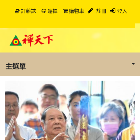
訂雜誌
聽禪
購物車
註冊
登入
主選單