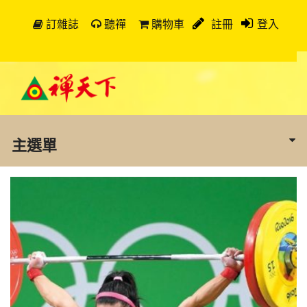
訂雜誌
聽禪
購物車
註冊
登入
主選單