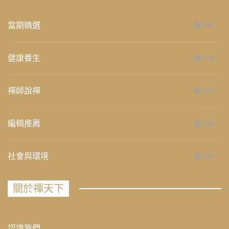
當期精選
658
健康養生
276
禪師說禪
267
編輯推薦
236
社會與環境
235
關於禪天下
認識我們