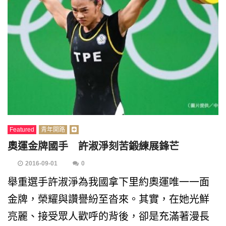
Featured
青年開路
奧運金牌國手 許淑淨刻苦鍛練展鋒芒
2016-09-01
0
舉重選手許淑淨為我國拿下里約奧運唯一一面
金牌，榮耀與讚譽紛至沓來。其實，在她光鮮
亮麗、接受眾人歡呼的背後，卻是充滿著漫長