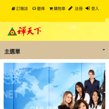
訂雜誌
聽禪
購物車
註冊
登入
主選單