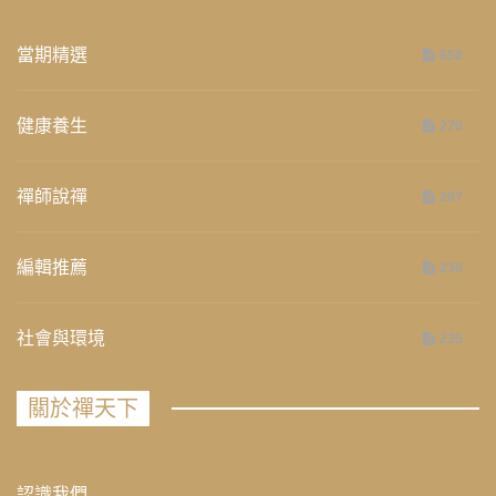
當期精選
658
健康養生
276
禪師說禪
267
編輯推薦
236
社會與環境
235
關於禪天下
認識我們