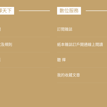
禪天下
數位服務
們
訂閱雜誌
款及規則
紙本雜誌訂戶開通線上閱讀
策
聽 禪
我的收藏文章