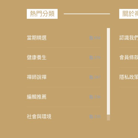
熱門分類
關於
當期精選
認識我
658
健康養生
會員條
276
禪師說禪
隱私政
267
編輯推薦
236
社會與環境
235