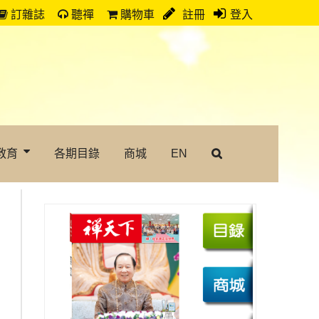
訂雜誌
聽禪
購物車
註冊
登入
教育
各期目錄
商城
EN