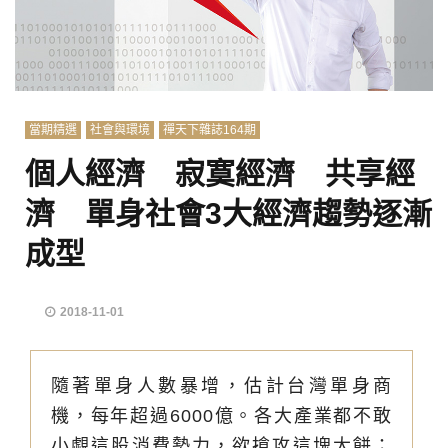
當期精選
社會與環境
禪天下雜誌164期
個人經濟 寂寞經濟 共享經
濟 單身社會3大經濟趨勢逐漸
成型
2018-11-01
隨著單身人數暴增，估計台灣單身商
機，每年超過6000億。各大產業都不敢
小覷這股消費勢力，欲搶攻這塊大餅；