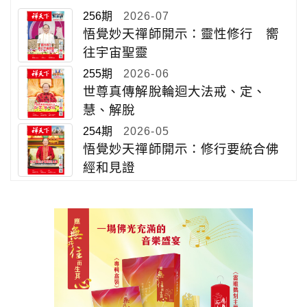
256期
2026-07
悟覺妙天禪師開示：靈性修行 嚮
往宇宙聖靈
255期
2026-06
世尊真傳解脫輪迴大法戒、定、
慧、解脫
254期
2026-05
悟覺妙天禪師開示：修行要統合佛
經和見證