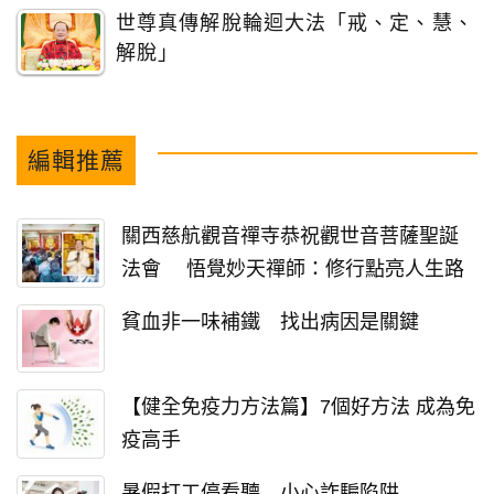
世尊真傳解脫輪迴大法「戒、定、慧、
解脫」
編輯推薦
關西慈航觀音禪寺恭祝觀世音菩薩聖誕
法會 悟覺妙天禪師：修行點亮人生路
貧血非一味補鐵 找出病因是關鍵
【健全免疫力方法篇】7個好方法 成為免
疫高手
暑假打工停看聽 小心詐騙陷阱