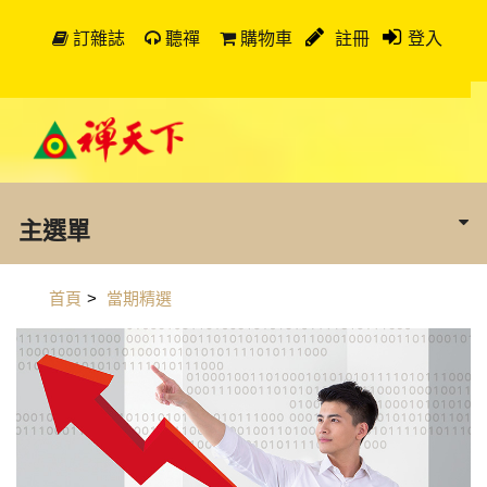
訂雜誌
聽禪
購物車
註冊
登入
主選單
首頁
>
當期精選