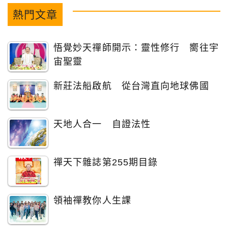
熱門文章
悟覺妙天禪師開示：靈性修行 嚮往宇
宙聖靈
新莊法船啟航 從台灣直向地球佛國
天地人合一 自證法性
禪天下雜誌第255期目錄
領袖禪教你人生課