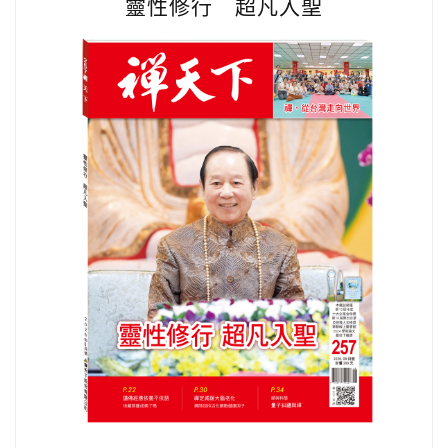
靈性修行 超凡入聖