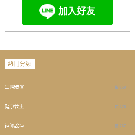
熱門分類
當期精選
658
健康養生
276
禪師說禪
267