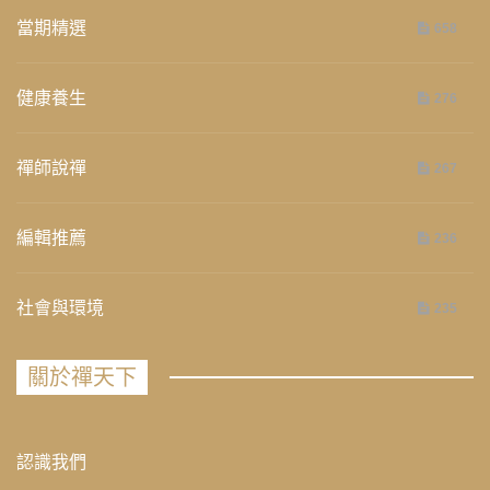
當期精選
658
健康養生
276
禪師說禪
267
編輯推薦
236
社會與環境
235
關於禪天下
認識我們