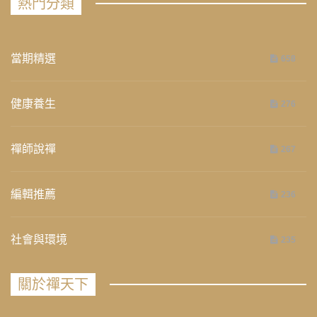
熱門分類
當期精選
658
健康養生
276
禪師說禪
267
編輯推薦
236
社會與環境
235
關於禪天下