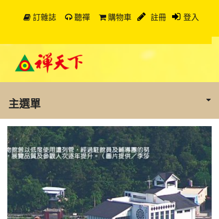
訂雜誌
聽禪
購物車
註冊
登入
主選單