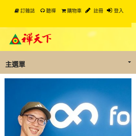
訂雜誌
聽禪
購物車
註冊
登入
主選單