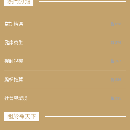
熱門分類
當期精選
658
健康養生
276
禪師說禪
267
編輯推薦
236
社會與環境
235
關於禪天下