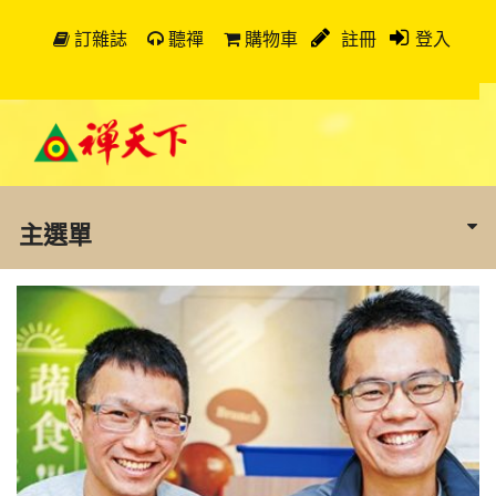
訂雜誌
聽禪
購物車
註冊
登入
主選單